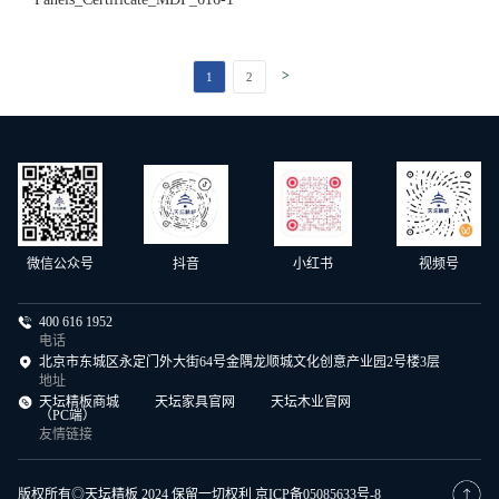
>
1
2
微信公众号
抖音
小红书
视频号
400 616 1952
电话
北京市东城区永定门外大街64号金隅龙顺城文化创意产业园2号楼3层
地址
天坛精板商城
天坛家具官网
天坛木业官网
（PC端）
友情链接
版权所有◎天坛精板 2024 保留一切权利
京ICP备05085633号-8