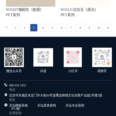
W31107海鸥灰（肤感）
W31121汉白玉（高光）
PET系列
PET系列
<
1
2
3
4
5
6
7
8
9
10
11
微信公众号
抖音
小红书
视频号
400 616 1952
电话
北京市东城区永定门外大街64号金隅龙顺城文化创意产业园2号楼3层
地址
天坛精板商城
天坛家具官网
天坛木业官网
（PC端）
友情链接