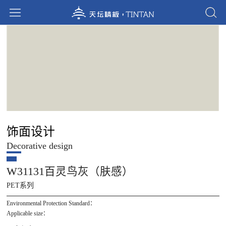
饰面设计
Decorative design
W31131百灵鸟灰（肤感）
PET系列
Environmental Protection Standard：
Applicable size：