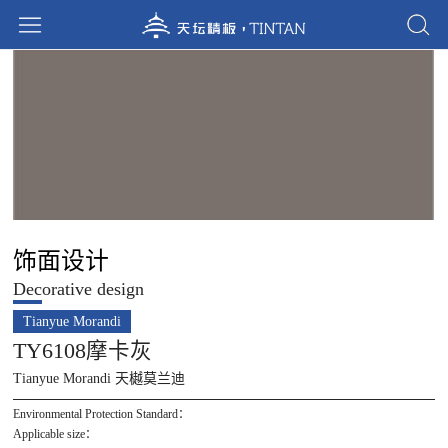
饰面设计
Decorative design
Tianyue Morandi
TY6108摩卡灰
Tianyue Morandi 天樾莫兰迪
Environmental Protection Standard：
Applicable size：