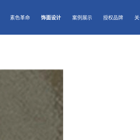
素色革命
饰面设计
案例展示
授权品牌
关
饰面设计
格美空间
全屋定制
品牌历程
唐山曹妃甸天坛木业生产基地
经营范围
天樾莫兰迪
智能制造