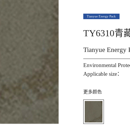
Tianyue Energy Pack
TY6310
Tianyue Ener
Environmental Prot
Applicable size：
更多颜色