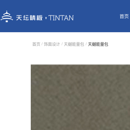
首页
/
/
/
首页
饰面设计
天樾能量包
天樾能量包
公司简介
素色革命
办公家具
公司简介
北京营销中心
认证证书