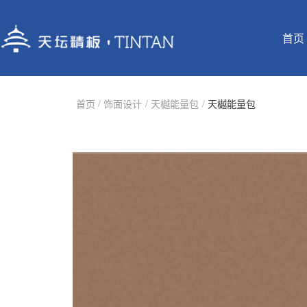
首页
/
/
/
首页
饰面设计
天樾能量包
天樾能量包
公司简介
素色革命
办公家具
公司简介
北京营销中心
认证证书