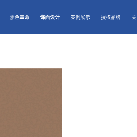
素色革命
饰面设计
案例展示
授权品牌
关
饰面设计
格美空间
全屋定制
品牌历程
唐山曹妃甸天坛木业生产基地
经营范围
天樾莫兰迪
智能制造