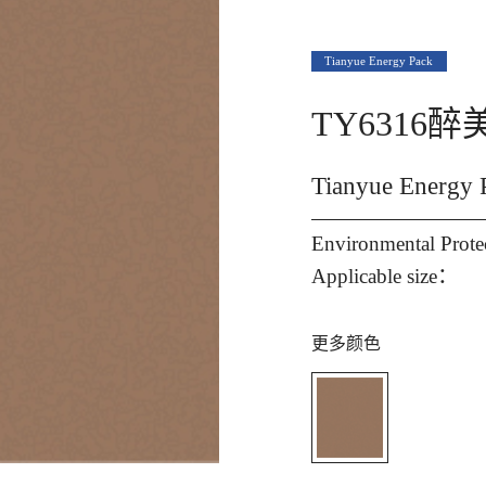
Tianyue Energy Pack
TY6316醉
Tianyue Ener
Environmental Prot
Applicable size：
更多颜色